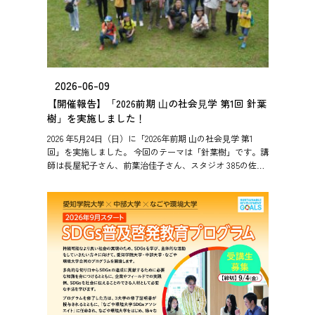
2026-06-09
【開催報告】「2026前期 ⼭の社会⾒学 第1回 針葉
樹」を実施しました！
2026 年5⽉24⽇（⽇）に「2026年前期 ⼭の社会⾒学 第1
回」を実施しました。 今回のテーマは「針葉樹」です。講
師は⻑屋紀⼦さん、前葉治佳⼦さん、スタジオ 385の佐藤
美也⼦さん。森の散策で針葉樹を学び、「杉コプ