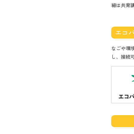
細は共育
エコパ
なごや環
し、接続