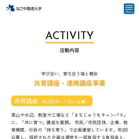
Menu
ACTIVITY
活動内容
学び合い、育ち合う場と機会
共育講座・連携講座事業
共育講座
（年2回6月・11月に公募）
里山や水辺、教室や工場など「まちじゅうをキャンパス」
に、「共に育つ」講座を展開。 市民／市民団体、企業、教
育機関、行政の「持ち寄り」で企画運営しています。年2回
公募し、採択された企画は運営を一部負担する負担金と、