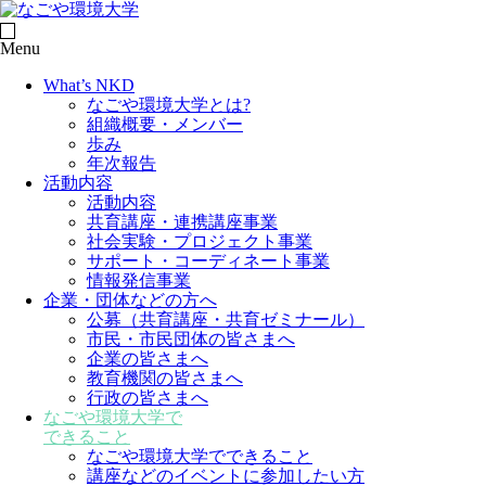
Menu
What’s NKD
なごや環境大学とは?
組織概要・メンバー
歩み
年次報告
活動内容
活動内容
共育講座・連携講座事業
社会実験・プロジェクト事業
サポート・コーディネート事業
情報発信事業
企業・団体などの方へ
公募（共育講座・共育ゼミナール）
市民・市民団体の皆さまへ
企業の皆さまへ
教育機関の皆さまへ
行政の皆さまへ
なごや環境大学で
できること
なごや環境大学でできること
講座などのイベントに参加したい方