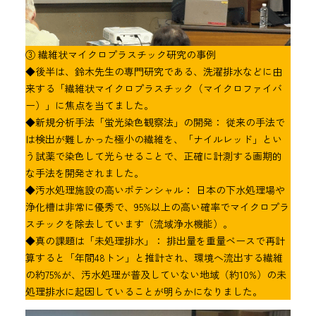
③ 繊維状マイクロプラスチック研究の事例
◆後半は、鈴木先生の専門研究である、洗濯排水などに由
来する「繊維状マイクロプラスチック（マイクロファイバ
ー）」に焦点を当てました。
◆新規分析手法「蛍光染色観察法」の開発： 従来の手法で
は検出が難しかった極小の繊維を、「ナイルレッド」とい
う試薬で染色して光らせることで、正確に計測する画期的
な手法を開発されました。
◆汚水処理施設の高いポテンシャル： 日本の下水処理場や
浄化槽は非常に優秀で、95%以上の高い確率でマイクロプラ
スチックを除去しています（流域浄水機能）。
◆真の課題は「未処理排水」： 排出量を重量ベースで再計
算すると「年間48トン」と推計され、環境へ流出する繊維
の約75%が、汚水処理が普及していない地域（約10%）の未
処理排水に起因していることが明らかになりました。