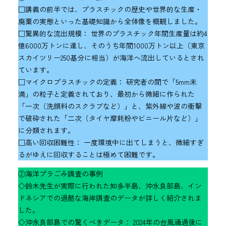
□講義の前半では、プラスチックの歴史や世界的な生産・
廃棄の実態といった基礎知識から全体像を概観しました。
□驚異的な流出規模： 世界のプラスチック年間生産量は約4
億6000万トンに達し、そのうち年間1000万トン以上（東京
スカイツリー250基分に相当）が海洋へ流出しているとされ
ています。
□マイクロプラスチックの定義： 研究者の間で「5mm未
満」の粒子と定義されており、最初から微細に作られた
「一次（洗顔料のスクラブなど）」と、紫外線や波の衝撃
で破砕された「二次（タイヤ摩耗粉やビニール片など）」
に分類されます。
□高い回収困難性： 一度環境中に出てしまうと、微細すぎ
るがゆえに回収することは極めて困難です。
②海洋プラごみ調査の事例
◇鈴木先生が実際に行われた知多半島、沖永良部島、イン
ドネシアでの過酷な海岸調査のデータが詳しく紹介されま
した。
◇沖永良部島での驚くべきデータ： 2024年の台風通過後に