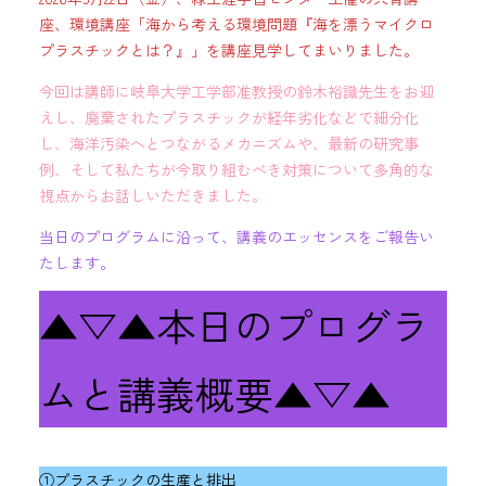
座、環境講座「海から考える環境問題『海を漂うマイクロ
プラスチックとは？』」を講座見学してまいりました。
今回は講師に岐阜大学工学部准教授の鈴木裕識先生をお迎
えし、廃棄されたプラスチックが経年劣化などで細分化
し、海洋汚染へとつながるメカニズムや、最新の研究事
例、そして私たちが今取り組むべき対策について多角的な
視点からお話しいただきました。
当日のプログラムに沿って、講義のエッセンスをご報告い
たします。
▲▽▲本日のプログラ
ムと講義概要▲▽▲
①プラスチックの生産と排出