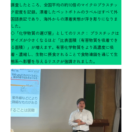
調査したところ、全国平均の約10倍のマイクロプラスチッ
ク密度を記録。漂着したペットボトルのラベルはすべて外
国語表記であり、海外からの漂着実態が浮き彫りになりま
した。
◇「化学物質の運び屋」としてのリスク： プラスチックは
サイズが小さくなるほど「比表面積（有害物質を吸着でき
る面積）」が増えます。有害化学物質をより高濃度に吸
着・濃縮し、生物に摂食されることで食物連鎖を通じて生
態系へ影響を与えるリスクが強調されました。