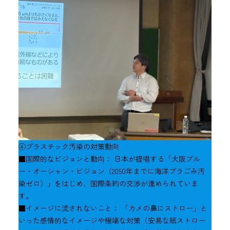
④プラスチック汚染の対策動向
■国際的なビジョンと動向： 日本が提唱する「大阪ブル
ー・オーシャン・ビジョン（2050年までに海洋プラごみ汚
染ゼロ）」をはじめ、国際条約の交渉が進められていま
す。
■イメージに流されないこと： 「カメの鼻にストロー」と
いった感情的なイメージや極端な対策（安易な紙ストロー