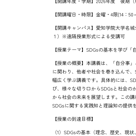
【開講年度・学期】2026年度 後期
【開講曜日・時限】金曜・4限(14：50～1
【開講キャンパス】愛知学院大学名城公
１）※遠隔授業形式による受講可
【授業テーマ】SDGsの基本を学び「
【授業の概要】本講義は、「自分事」
に関わり、他者や社会を巻き込んで、
幅広く学ぶ講義です。具体的には、S
び、様々な切り口からSDGsと社会の
から社会の未来を展望します。この講
SDGsに関する実践知と理論知の提供
【授業の到達目標】
（1）SDGsの基本（理念、歴史、現