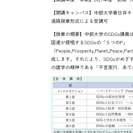
【開講キャンパス】中部大学春日井キャ
遠隔授業形式による受講可
【授業の概要】中部大学のSDGs講
国連が提唱するSDGsの「５つのP」
（People,Prosperity,Planet,P
成します。それにより、SDGsがめ
の建学の精神である「不言実行、あて