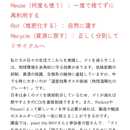
Reuse（何度も使う）： 一度で捨てずに
再利用する
Rot（堆肥化する）： 自然に還す
Recycle（資源に戻す）： 正しく分別して
リサイクルへ
私たちが日々の生活でこれらを実践し、ゴミを減らすこと
は、地球環境を多角的に守る効果があります。気候変動の
抑制、資源の保護、生態系の維持に直結していますが、中
でも特に大きいのが「温室効果ガスの削減（地球温暖化の
ブレーキ）」です。
日本は多くのゴミを焼却処分しているため、ゴミが減れば
燃やすときのCO2を直接削減できます。また、Reduceや
Reuseによって新しいモノを作る必要が減れば、製造や輸送
のエネルギーCO2を一気に抑えることができるのです。
講座では、plant the WHYさんと参加者の皆さんで、「ゴミ
を出さない」つまり「捨てない文化」をつくるためにでき