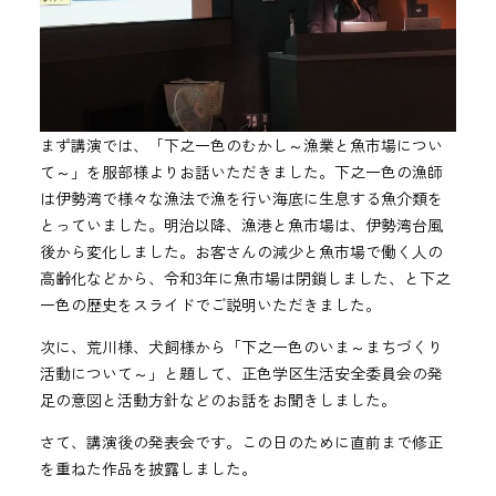
まず講演では、「下之一色のむかし～漁業と魚市場につい
て～」を服部様よりお話いただきました。下之一色の漁師
は伊勢湾で様々な漁法で漁を行い海底に生息する魚介類を
とっていました。明治以降、漁港と魚市場は、伊勢湾台風
後から変化しました。お客さんの減少と魚市場で働く人の
高齢化などから、令和3年に魚市場は閉鎖しました、と下之
一色の歴史をスライドでご説明いただきました。
次に、荒川様、犬飼様から「下之一色のいま～まちづくり
活動について～」と題して、正色学区生活安全委員会の発
足の意図と活動方針などのお話をお聞きしました。
さて、講演後の発表会です。この日のために直前まで修正
を重ねた作品を披露しました。