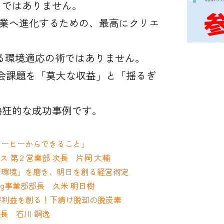
トではありません。
る企業へ進化するための、最高にクリエ
。
る環境適応の術ではありません。
社会課題を「莫大な収益」と「揺るぎ
熱狂的な成功事例です。
杯のコーヒーからできること」
ス 第２営業部 次長 片岡 大輔
人」と「環境」を磨き、明日を創る経営術定
ing事業部部長 久米 明日樹
生モノが利益を創る！下請け脱却の脱炭素
長 石川 鋼逸