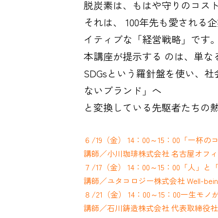
脱炭素は、もはや守りのコス
それは、 100年先も愛され
イティブな「経営戦略」です
本講座が提示する のは、単な
SDGsという羅針盤を使い、
ないブランド」へ
と変換している先駆者たちの
６/19（金） 14：00～15：00「一
講師／小川珈琲株式会社 名古屋オフィ
７/17（金） 14：00～15：00「
講師／ユタコロジー株式会社 Well-be
８/21（金） 14：00～15：00一
講師／石川鋳造株式会社 代表取締役社