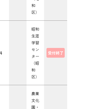
和
区）
昭和
生涯
学習
セン
料
受付終了
ター
（昭
和
区）
農業
文化
園・