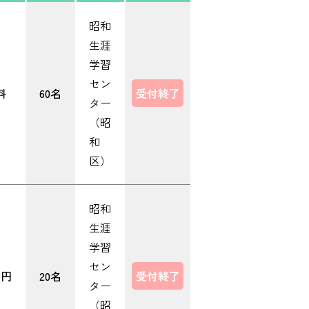
昭和
生涯
学習
セン
料
60名
受付終了
ター
（昭
和
区）
昭和
生涯
学習
セン
0円
20名
受付終了
ター
（昭