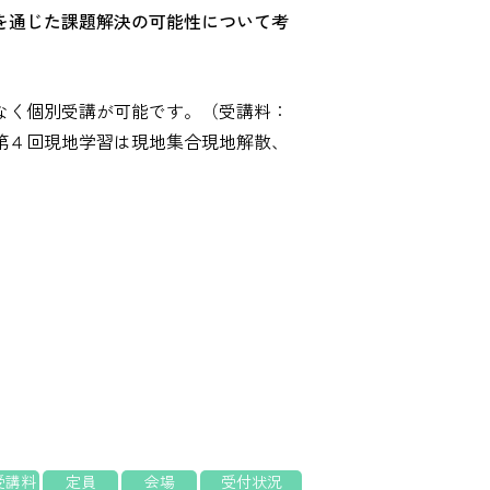
を通じた課題解決の可能性について考
なく個別受講が可能です。（受講料：
第４回現地学習は現地集合現地解散、
受講料
定員
会場
受付状況