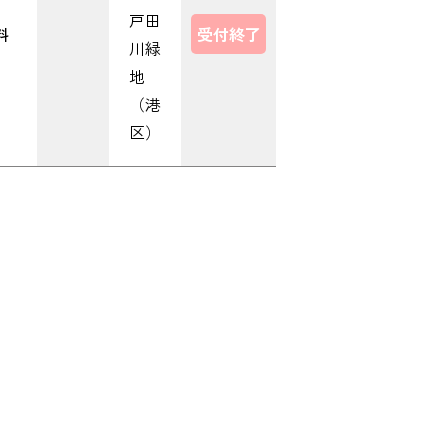
戸田
料
受付終了
川緑
地
（港
区）