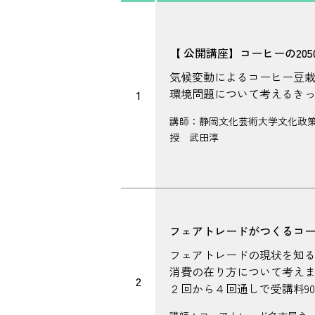
【 公開講座】コーヒーの20
気候変動によるコーヒー豆
環境問題について考えるき
1
講師：静岡文化芸術大学文化政
授 武田淳
フェアトレードがつくるコ
フェアトレードの現状を知
消費の在り方について考え
2
２回から４回通しで受講料900