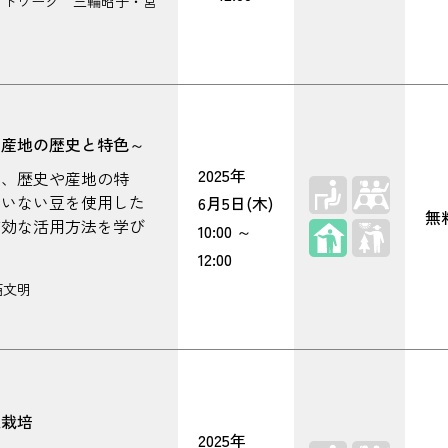
ットワーク 三輪昭子・宮
～産地の歴史と特色～
2025年
い、歴史や産地の特
ていない豆を使用した
6月5日(木)
無
有効な活用方法を学び
屋内
10:00
～
12:00
西文明
豆栽培
2025年