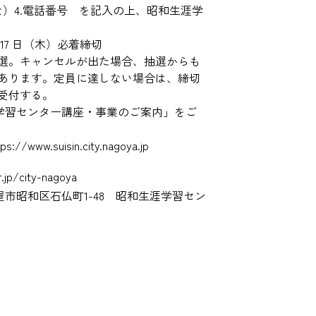
な）4.電話番号 を記入の上、昭和生涯学
17 日（木）必着締切
選。キャンセルが出た場合、抽選からも
あります。定員に達しない場合は、締切
受付する。
涯学習センター講座・事業のご案内」をご
.suisin.city.nagoya.jp
r.jp/city-nagoya
名古屋市昭和区石仏町1-48 昭和生涯学習セン