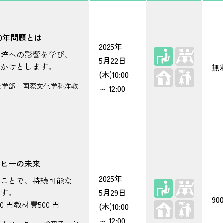
50年問題とは
2025年
座学
栽培への影響を学び、
5月22日
っかけとします。
無
(木)
10:00
策学部 国際文化学科准教
～
12:00
ーヒーの未来
2025年
ることで、持続可能な
座学
ます。
5月29日
90
 円教材費500 円
(木)
10:00
～
12:00