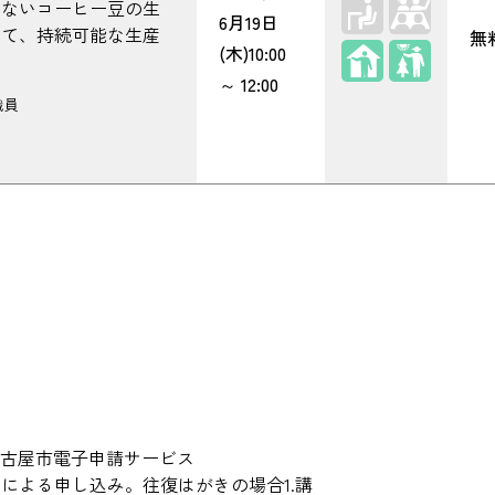
いないコーヒー豆の生
6月19日
して、持続可能な生産
無
屋内
屋外
(木)
10:00
。
～
12:00
職員
は名古屋市電子申請サービス
ty-nagoya）による申し込み。往復はがきの場合1.講