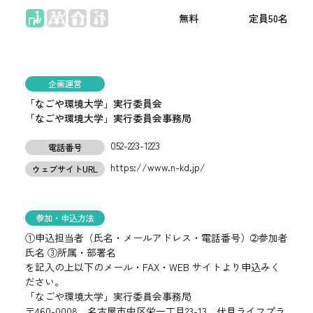
座学
無料
50名
企画運営
「なごや環境大学」実行委員会
「なごや環境大学」実行委員会事務局
052-223-1223
電話番号
https://www.n-kd.jp/
ウェブサイトURL
参加・申込方法
①申込担当者（氏名・メールアドレス・電話番号）➁参加者
氏名 ③所属・部署名
を記入の上以下のメール・FAX・WEB サイトより申込みく
ださい。
「なごや環境大学」実行委員会事務局
〒460-0008 名古屋市中区栄一丁目23-13 伏見ライフプラ