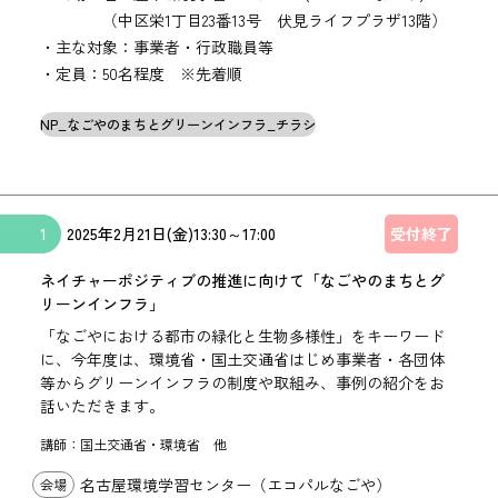
（中区栄1丁目23番13号 伏見ライフプラザ13階）
・主な対象：事業者・行政職員等
・定員：50名程度 ※先着順
NP_なごやのまちとグリーンインフラ_チラシ
1
2025年
2月21日(金)
13:30
～
17:00
受付終了
ネイチャーポジティブの推進に向けて「なごやのまちとグ
リーンインフラ」
「なごやにおける都市の緑化と生物多様性」をキーワード
に、今年度は、環境省・国土交通省はじめ事業者・各団体
等からグリーンインフラの制度や取組み、事例の紹介をお
話いただきます。
講師：国土交通省・環境省 他
名古屋環境学習センター（エコパルなごや）