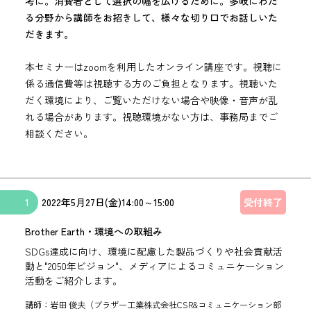
考に。消費者として選択の幅を広げるために。多岐にわた
る分野から講師をお招きして、様々な切り口でお話しいた
だきます。
本セミナーはzoomを利用したオンライン講座です。視聴に
係る通信費等は視聴する方のご負担となります。視聴いた
だく環境により、ご覧いただけない場合や映像・音声が乱
れる場合があります。視聴環境がない方は、事務局までご
相談ください。
1
2022年
5月27日(金)
14:00
～
15:00
受付終了
Brother Earth・環境への取組み
SDGs達成に向け、環境に配慮した製品づくりや社会貢献活
動と"2050年ビジョン"、メディアによるコミュニケーション
活動をご紹介します。
講師：岩田 俊夫（ブラザー工業株式会社CSR&コミュニケーション部