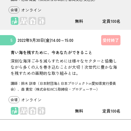
オンライン
座学
無料
100名
5
2022年
9月30日(金)
14:00
～
15:00
受付終了
青い海を残すために、今あなたができること
深刻な海洋ごみを減らすためには様々なセクターと協働し
ながら多くの人を巻き込むことが大切！次世代に豊かな海
を残すための画期的な取り組みとは。
講師：鈴木 訓幸（日本財団海と日本プロジェクトin愛知県実行委員
会）、森 貴宏（株式会社WCS取締役・プロデューサー）
オンライン
座学
無料
100名