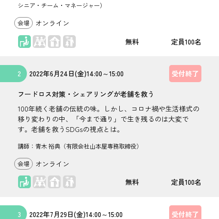
シニア・チーム・マネージャー）
オンライン
座学
無料
100名
2
2022年
6月24日(金)
14:00
～
15:00
受付終了
フードロス対策・シェアリングが老舗を救う
100年続く老舗の伝統の味。しかし、コロナ禍や生活様式の
移り変わりの中、「今まで通り」で生き残るのは大変で
す。老舗を救うSDGsの視点とは。
講師：青木 裕典（有限会社山本屋専務取締役）
オンライン
座学
無料
100名
3
2022年
7月29日(金)
14:00
～
15:00
受付終了