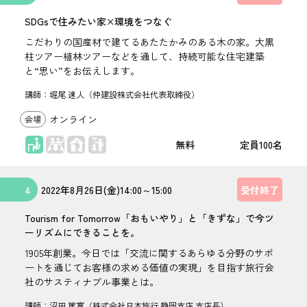
SDGsで住みたい家×環境をつなぐ
こだわりの国産材で建てるあたたかみのある木の家。大黒
柱ツアー植林ツアーなどを通して、持続可能な住宅建築
と“思い”をお伝えします。
講師：堀尾 速人（仲建設株式会社代表取締役）
オンライン
座学
無料
100名
4
2022年
8月26日(金)
14:00
～
15:00
受付終了
Tourism for Tomorrow「おもいやり」と「きずな」で今ツ
ーリズムにできることを。
1905年創業。今日では「交流に関するあらゆる分野のサポ
ートを通じてお客様の求める価値の実現」を目指す旅行会
社のサスティナブル事業とは。
講師：沼田 篤寛（株式会社日本旅行 静岡支店 支店長）