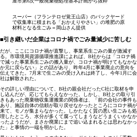
屋市第6次一般廃棄物処理基本計画から抜粋
スーパー（フランテロゼ覚王山店）のバックヤード
で収集車に積まれる「おかえりやさい」の堆肥の原
材料となる生ごみ＝岡山さん提供
■引き継いだ企業はコロナ禍でごみ量減少に苦しむ
だが、ここにコロナ禍が直撃し、事業系生ごみの量が激減す
る。市環境局資源循環推進課によれば、B社からは「コロナ禍
で減った事業系生ごみの搬入量が、コロナ禍が明けてもなかな
か元に戻らない」との話があり、昨年4月に事業廃止の意向を
伝えてきた。7月末で生ごみの受け入れは終了し、今年1月に会
社は解散された。
その詳しい理由について、B社の親会社だったC社に取材を申
し込んだが、応じてもらえなかった。しかし、B社との取り引
きもあった廃棄物収集運搬業の関係者は、「前の会社の事件も
あり、施設自体の信頼が取り戻せなかったところにコロナ禍が
来て、モノが集まらなかった。しかたなく質の悪い生ごみも処
理したところ、水分が多くて腐ってしまうなどうまくいかなか
ったようだが、まさか廃業にまで追い込まれるとは思わなかっ
た」と事情の一端を明かした。