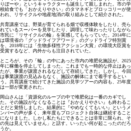
りぼーや」というキャラクターも誕生して親しまれた。市の学
校給食でも「おかえりやさい」のタマネギとブロッコリーが使
われ、リサイクルや地産地消の取り組みとして紹介された。
共育講座では、野菜が育てられる畑で収穫体験をしたり、売ら
れているスーパーを見学したり、調理して味わったりしながら
市民に「リサイクルの輪」を実感してもらっていた。2014年に
は環境省の「グッドライフアワード」のグッドライフ特別賞
を、2018年には「生物多様性アクション大賞」の環境大臣賞を
受賞するなど、内外からも注目されていた。
ところが、その「輪」の中にあった市内の堆肥化施設が、2025
年に稼働を停止してしまった。これまでも一時的な停止はあっ
たが、事業が譲渡されるなどして存続してきた。しかし、今回
は事業譲渡の見込みもなく、施設の解体にまで着手するとい
う。共育講座で続けてきた施設の見学ツアーの内容も、25年度
は一部が変更された。
岡山さんは「資源化のループの中で堆肥化は一番のカギでし
た。その施設がなくなることは『おかえりやさい』も終わるこ
とだと覚悟しました。結果的に『やめなくてもいい』というメ
ンバーの声が多く、来年度もプロジェクト自体は継続すること
になりました。しかし私たちにできることは非常に限られ、そ
の先は見えていません」と話す。いったい何が起こったのだろ
うか。