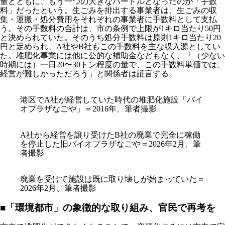
量とともに、もう一つの大きなハードルとなったのが「手数
料」だったという。生ごみを排出する事業者は、生ごみの収
集・運搬・処分費用をそれぞれの事業者に手数料として支払
う。その手数料の合計は、市の条例で上限が1キロ当たり50円
と決められていた。そのうち処分手数料は原則1キロ当たり20
円と定められ、A社やB社もこの手数料を主な収入源としてい
た。堆肥化事業には他に公的な補助金などもなく、「（少ない
時期には）一日20〜30トン程度の量で、この手数料単価では、
経営が難しかっただろう」と関係者は証言する。
港区でA社が経営していた時代の堆肥化施設「バイ
オプラザなごや」＝2016年、筆者撮影
A社から経営を譲り受けたB社の廃業で完全に稼働
を停止した旧バイオプラザなごや＝2026年2月、筆
者撮影
廃業を受けて施設は既に取り壊しが始まっていた＝
2026年2月、筆者撮影
■「環境都市」の象徴的な取り組み、官民で再考を