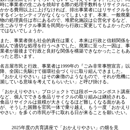
時に事業者の生ごみを焼却する際の処理手数料をリサイクルに
かかる費用以上に上げなければ、排出事業者にはリサイクルを
するインセンティブがなくなってしまいます。本来、一般廃棄
物の処理責任は市にあるので、堆肥化施設は公営化するなど、
生ごみリサイクル事業を民間から行政に変更してもよかったの
ではないでしょうか。
また、事業者側も社会的責任は重く、本来は行政と信頼関係を
結んで適切な処理を行うべきでした。廃業に至った一因は、事
業者が最後まで行政と良好な関係を構築できなかったこともあ
ったと思います。
名古屋市民と行政、事業者は1999年の『ごみ非常事態宣言』以
降、全国に先駆けて循環社会づくりに取り組んできました。
『おかえりやさい』はその象徴のようなもので、それが危機に
瀕している意味を考えてもらいたい」と呼び掛ける。
「おかえりやさい」プロジェクトでは段ボールコンポスト講座
など、個人でできる食品リサイクルの取り組みは継続される。
食品リサイクルは規模が大きくなるほど難しくなる面がある
が、そうした困難を官民一体で乗り越え、もう一度「おかえり
やさい」を多くの市民が手に取れる日が来ることを願いたい。
2025年度の共育講座で「おかえりやさい」の畑を見