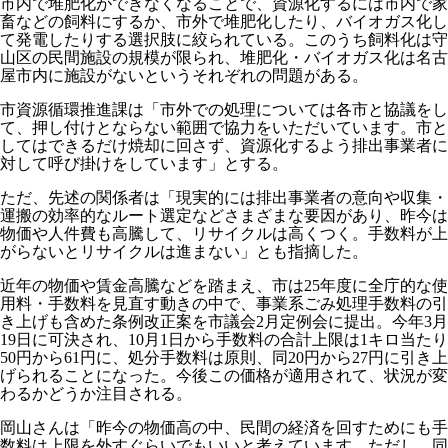
市内で堆肥化ができなくなることで、資源化するには市内で家
畜などの飼料にするか、市外で堆肥化したり、バイオガス化し
て発電したりする選択肢に絞られている。このうち飼料化は守
山区の民間施設の規模が限られ、堆肥化・バイオガス化は名古
屋市内に施設がないというそれぞれの問題がある。
市資源循環推進課は「市外での処理については各市と協議をし
て、押し付けとならない範囲で協力をいただいています。市と
してはできるだけ焼却に回さず、資源化するよう排出事業者に
対して呼び掛けをしています」とする。
ただ、先述の関係者は「現実的には排出事業者の意向や収集・
運搬の効率的なルート選定などさまざまな要因があり、昨今は
物価や人件費も高騰して、リサイクルは高くつく。手数料が上
がらないとリサイクルは進まない」とも指摘した。
近年の物価や賃金高騰などを踏まえ、市は25年度に全庁的な使
用料・手数料を見直す動きの中で、事業系ごみ処理手数料の引
き上げも含めた条例改正案を市議会2月定例会に提出。今年3月
19日に可決され、10月1日から手数料の合計上限は1キロ当たり
50円から61円に、処分手数料は原則、同20円から27円に引き上
げられることになった。今後この価格が適用されて、状況が変
わるかどうか注目される。
岡山さんは「昨今の物価高の中、民間の経済を回すためにも手
数料は上限を外すぐらいでもいいと考えています。ただし、同