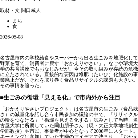
取材・文
関口威人
まち
食
2026-05-08
名古屋市内の学校給食やスーパーから出る生ごみを堆肥化して
野菜を育て、消費者に戻す「おかえりやさい」。なごや環境大
学の共育講座でもおなじみだが、今その取り組みが存続の危機
に立たされている。直接的な要因は堆肥（たいひ）化施設の事
業廃止だが、それを取り巻く食品リサイクルの課題も大きい。
その事情を追った。
■生ごみの循環「見える化」で市内外から注目
「おかえりやさいプロジェクト」は名古屋市の生ごみ（食品残
さ）の減量化を話し合う市民参加の議論の中で、「リサイクル
の輪をつなげる」「循環を見える化する」試みとして当時、名
古屋大学に所属していた岡山朋子さん（現・大正大学地域創生
学部教授）や市民、事業者が中心となって2008年にスタート。
ネーミングは参加していた主婦のアイデアで決まり、「おかえ