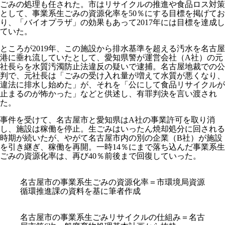
ごみの処理も任された。市はリサイクルの推進や食品ロス対策
として、事業系生ごみの資源化率を50％にする目標を掲げてお
り、「バイオプラザ」の効果もあって2017年には目標を達成し
ていた。
ところが2019年、この施設から排水基準を超える汚水を名古屋
港に垂れ流していたとして、愛知県警が運営会社（A社）の元
社長らを水質汚濁防止法違反の疑いで逮捕。名古屋地裁での公
判で、元社長は「ごみの受け入れ量が増えて水質が悪くなり、
違法に排水し始めた」が、それを「公にして食品リサイクルが
止まるのが怖かった」などと供述し、有罪判決を言い渡され
た。
事件を受けて、名古屋市と愛知県はA社の事業許可を取り消
し、施設は稼働を停止。生ごみはいったん焼却処分に回される
時期が続いたが、やがて名古屋市内の別の企業（B社）が施設
を引き継ぎ、稼働を再開。一時14％にまで落ち込んだ事業系生
ごみの資源化率は、再び40％前後まで回復していった。
名古屋市の事業系生ごみの資源化率＝市環境局資源
循環推進課の資料を基に筆者作成
名古屋市の事業系生ごみリサイクルの仕組み＝名古