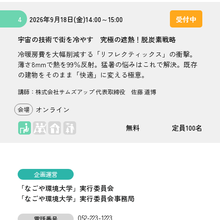
4
2026年
9月18日(金)
14:00
～
15:00
受付中
宇宙の技術で街を冷やす 究極の遮熱！脱炭素戦略
冷暖房費を大幅削減する「リフレクティックス」の衝撃。
薄さ8mmで熱を99％反射。猛暑の悩みはこれで解決。既存
の建物をそのまま「快適」に変える極意。
講師：株式会社サムズアップ 代表取締役 佐藤 道博
オンライン
座学
無料
100名
企画運営
「なごや環境大学」実行委員会
「なごや環境大学」実行委員会事務局
052-223-1223
電話番号