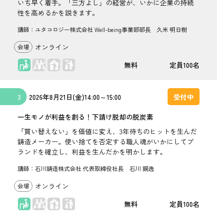
いち早く着手。「三方よし」の経営が、いかに企業の持続
性を高めるかを説きます。
講師：ユタコロジー株式会社 Well-being事業部部長 久米 明日樹
オンライン
座学
無料
100名
3
2026年
8月21日(金)
14:00
～
15:00
受付中
一生モノが利益を創る！下請け脱却の脱炭素
「買い替えない」を価値に変え、3年待ちのヒットを生んだ
鋳造メーカー。使い捨てを否定する職人魂がいかにしてブ
ランドを確立し、利益を生んだかを明かします。
講師：石川鋳造株式会社 代表取締役社長 石川 鋼逸
オンライン
座学
無料
100名