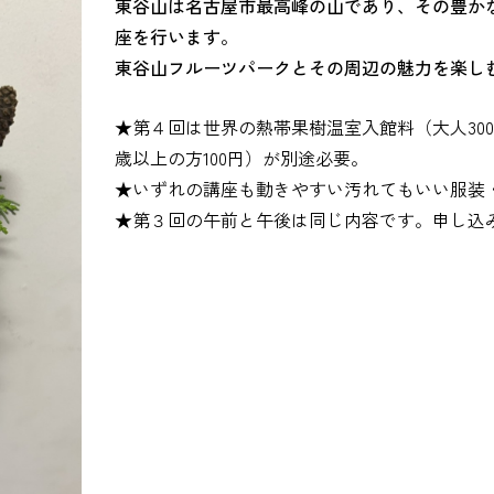
東谷山は名古屋市最高峰の山であり、その豊か
座を行います。
東谷山フルーツパークとその周辺の魅力を楽し
★第４回は世界の熱帯果樹温室入館料（大人30
歳以上の方100円）が別途必要。
★いずれの講座も動きやすい汚れてもいい服装
★第３回の午前と午後は同じ内容です。申し込