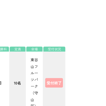
講料
定員
会場
受付状況
東谷
山フ
ルー
ツパ
円
10名
受付終了
ーク
（守
山