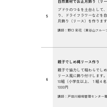
自然素材でお正月飾り（リ
ブドウのつるを土台として
り、ドライフラワーなどを
5
月飾り（リース）を作りま
講師：野口 彩花（東谷山フルー
親子でしめ縄リース作り
親子で協力して稲わらでし
リース風に飾り付けします
6
10組（小学生以上、１組４名
1000円
講師：戸田川緑地管理センター