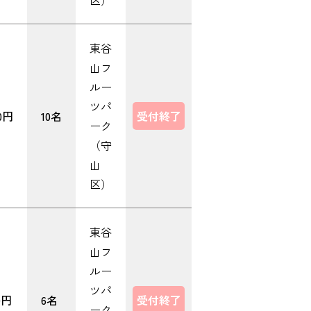
区）
東谷
山フ
ルー
ツパ
00円
10名
受付終了
ーク
（守
山
区）
東谷
山フ
ルー
ツパ
0円
6名
受付終了
ーク