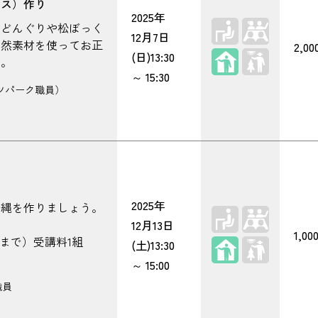
ース）作り
2025年
、どんぐりや松ぼっく
12月7日
自然素材を使ってお正
2,0
屋内
(日)
13:30
す。
～
15:30
ツパーク職員）
2025年
め縄を作りましょう。
。
12月13日
1,00
まで）受講料1組
屋内
(土)
13:30
～
15:00
職員