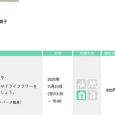
親子
日程
受講形式
個別受
作り
2025年
実やドライフラワーを
11月23日
800
ましょう。
屋内
(日)
13:30
～
15:00
ツパーク職員）