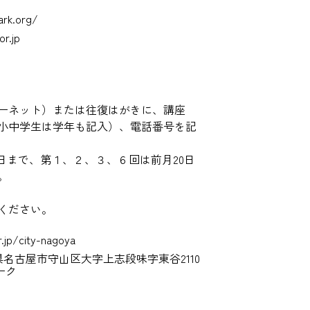
ark.org/
or.jp
ーネット）または往復はがきに、講座
小中学生は学年も記入）、電話番号を記
日まで、第１、２、３、６回は前月20日
。
ください。
r.jp/city-nagoya
愛知県名古屋市守山区大字上志段味字東谷2110
ーク