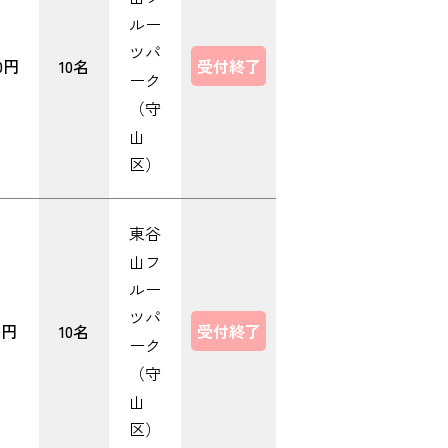
ルー
ツパ
00円
10名
受付終了
ーク
（守
山
区）
東谷
山フ
ルー
ツパ
0円
10名
受付終了
ーク
（守
山
区）