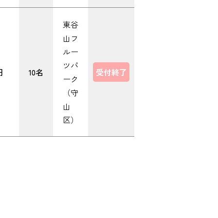
東谷
山フ
ルー
ツパ
円
10名
受付終了
ーク
（守
山
区）