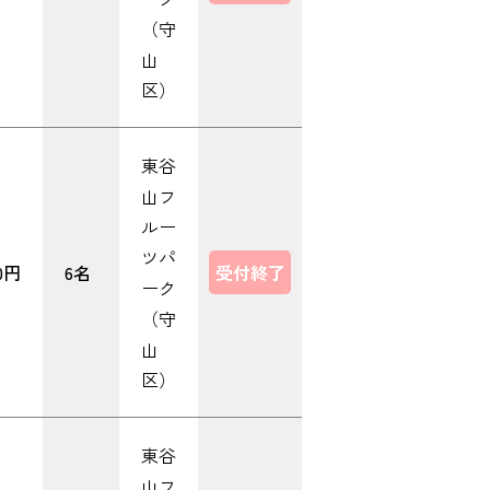
（守
山
区）
東谷
山フ
ルー
ツパ
00円
6名
受付終了
ーク
（守
山
区）
東谷
山フ