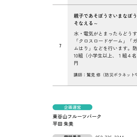
親子であそぼうさいまなぼ
そなえる～
水・電気がとまったらどう
「クロスロードゲーム」「
7
ムはり」などを行います。
10組（小学生以上、１組４名
円
講師：鷲見 修（防災ボラネット
企画運営
東谷山フルーツパーク
平田 朱美