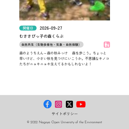
2026-09-27
開催日
むささびっ子の森くらぶ
子どもOK
自然共生（生物多様性・気象・自然体験）
森のようちえん～森の秋みっけ
森を歩こう。ちょっと
早いけど、小さい秋を見つけにいこうか。不思議なキノコ
たちがニョキニョキ生えてるかもしれないよ！
サイトポリシー
© 2022 Nagoya Open University of the Environment