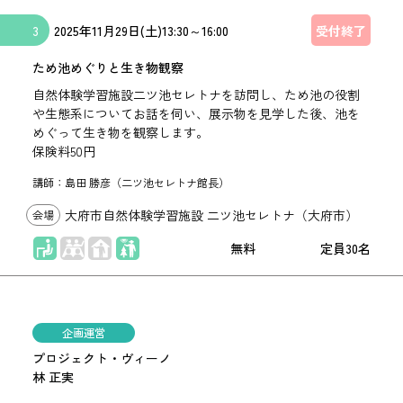
3
2025年
11月29日(土)
13:30
～
16:00
受付終了
ため池めぐりと生き物観察
自然体験学習施設二ツ池セレトナを訪問し、ため池の役割
や生態系についてお話を伺い、展示物を見学した後、池を
めぐって生き物を観察します。
保険料50円
講師：島田 勝彦（二ツ池セレトナ館長）
大府市自然体験学習施設 二ツ池セレトナ（大府市）
座学
屋外
無料
30名
企画運営
プロジェクト・ヴィーノ
林 正実