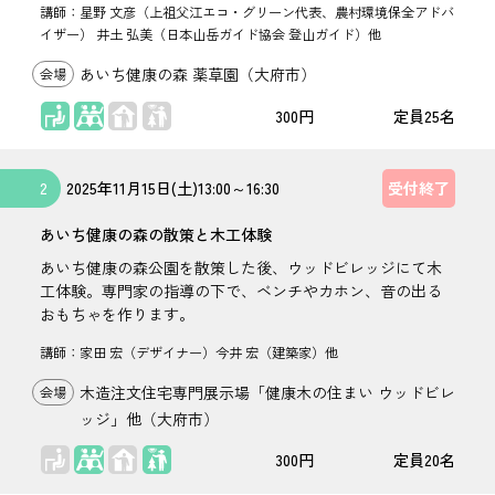
講師：星野 文彦（上祖父江エコ・グリーン代表、農村環境保全アドバ
イザー） 井土 弘美（日本山岳ガイド協会 登山ガイド）他
あいち健康の森 薬草園（大府市）
座学
討論・WS
300円
25名
2
2025年
11月15日(土)
13:00
～
16:30
受付終了
あいち健康の森の散策と木工体験
あいち健康の森公園を散策した後、ウッドビレッジにて木
工体験。専門家の指導の下で、ベンチやカホン、音の出る
おもちゃを作ります。
講師：家田 宏（デザイナー）今井 宏（建築家）他
木造注文住宅専門展示場「健康木の住まい ウッドビレ
ッジ」他（大府市）
討論・WS
屋外
300円
20名