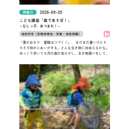
2026-09-20
開催日
こども講座「森であそぼ！」
～むしっ子、あつまれ！～
子どもOK
自然共生（生物多様性・気象・自然体験）
「夏のおわり 冒険はつづく！」
まだまだ暑いけどそ
ろそろ秋のにおいがする。どんな生き物に出会えるかな。
ゆっくり歩いて９月の森の宝さがし、生き物調べをしてみ
よう。