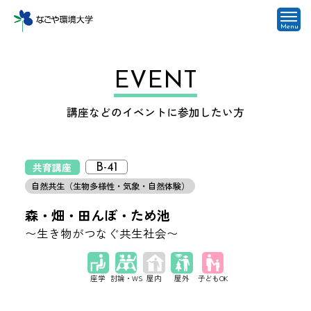
Menu
EVENT
講座などのイベントに参加したい方
共育講座
B-41
自然共生（生物多様性・気象・自然体験）
森・畑・田んぼ・ため池
〜生き物がつなぐ共生社会〜
座学
討論・WS
屋外
子どもOK